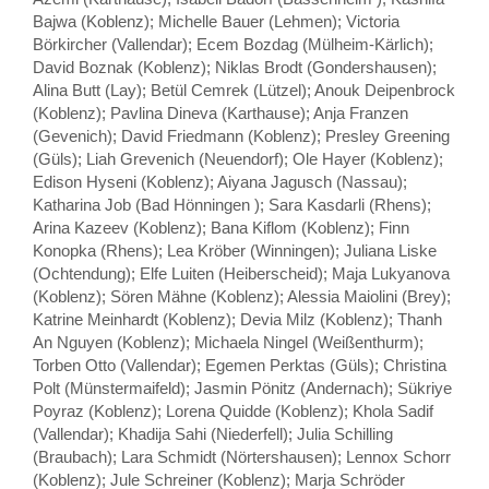
Bajwa (Koblenz); Michelle Bauer (Lehmen); Victoria
Börkircher (Vallendar); Ecem Bozdag (Mülheim-Kärlich);
David Boznak (Koblenz); Niklas Brodt (Gondershausen);
Alina Butt (Lay); Betül Cemrek (Lützel); Anouk Deipenbrock
(Koblenz); Pavlina Dineva (Karthause); Anja Franzen
(Gevenich); David Friedmann (Koblenz); Presley Greening
(Güls); Liah Grevenich (Neuendorf); Ole Hayer (Koblenz);
Edison Hyseni (Koblenz); Aiyana Jagusch (Nassau);
Katharina Job (Bad Hönningen ); Sara Kasdarli (Rhens);
Arina Kazeev (Koblenz); Bana Kiflom (Koblenz); Finn
Konopka (Rhens); Lea Kröber (Winningen); Juliana Liske
(Ochtendung); Elfe Luiten (Heiberscheid); Maja Lukyanova
(Koblenz); Sören Mähne (Koblenz); Alessia Maiolini (Brey);
Katrine Meinhardt (Koblenz); Devia Milz (Koblenz); Thanh
An Nguyen (Koblenz); Michaela Ningel (Weißenthurm);
Torben Otto (Vallendar); Egemen Perktas (Güls); Christina
Polt (Münstermaifeld); Jasmin Pönitz (Andernach); Sükriye
Poyraz (Koblenz); Lorena Quidde (Koblenz); Khola Sadif
(Vallendar); Khadija Sahi (Niederfell); Julia Schilling
(Braubach); Lara Schmidt (Nörtershausen); Lennox Schorr
(Koblenz); Jule Schreiner (Koblenz); Marja Schröder