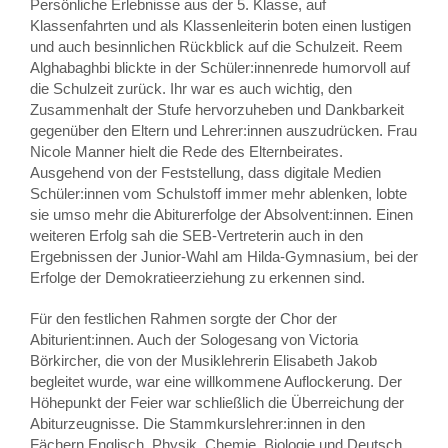
Persönliche Erlebnisse aus der 5. Klasse, auf
Klassenfahrten und als Klassenleiterin boten einen lustigen
und auch besinnlichen Rückblick auf die Schulzeit. Reem
Alghabaghbi blickte in der Schüler:innenrede humorvoll auf
die Schulzeit zurück. Ihr war es auch wichtig, den
Zusammenhalt der Stufe hervorzuheben und Dankbarkeit
gegenüber den Eltern und Lehrer:innen auszudrücken. Frau
Nicole Manner hielt die Rede des Elternbeirates.
Ausgehend von der Feststellung, dass digitale Medien
Schüler:innen vom Schulstoff immer mehr ablenken, lobte
sie umso mehr die Abiturerfolge der Absolvent:innen. Einen
weiteren Erfolg sah die SEB-Vertreterin auch in den
Ergebnissen der Junior-Wahl am Hilda-Gymnasium, bei der
Erfolge der Demokratieerziehung zu erkennen sind.
Für den festlichen Rahmen sorgte der Chor der
Abiturient:innen. Auch der Sologesang von Victoria
Börkircher, die von der Musiklehrerin Elisabeth Jakob
begleitet wurde, war eine willkommene Auflockerung. Der
Höhepunkt der Feier war schließlich die Überreichung der
Abiturzeugnisse. Die Stammkurslehrer:innen in den
Fächern Englisch, Physik, Chemie, Biologie und Deutsch