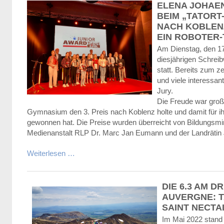
ELENA JOHAEN
BEIM „TATORT
NACH KOBLENZ
EIN ROBOTER-
Am Dienstag, den 17.
diesjährigen Schreib
statt. Bereits zum 
und viele interessan
Jury.
Die Freude war groß
Gymnasium den 3. Preis nach Koblenz holte und damit für i
gewonnen hat. Die Preise wurden überreicht von Bildungsmini
Medienanstalt RLP Dr. Marc Jan Eumann und der Landrätin J
Weiterlesen …
DIE 6.3 AM D
AUVERGNE: T
SAINT NECTA
Im Mai 2022 stand 