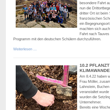
besondere Fahrt a
nun die Drittortbe
dritter Ort ist bei
französischen Schü
ein Begegnungsort 
machten sich auch 
Fahrt nach Tauves 
Programm mit den deutschen Schülern durchzuführen.
Weiterlesen …
10.2 PFLANZ
KLIMAWANDE
Am 8.4.22 haben wi
Frau Möller, zus
Lahnstein, Buchen i
veranstaltet wurde
wurden die Setzlin
Unternehmer.
Bereits eine Woche