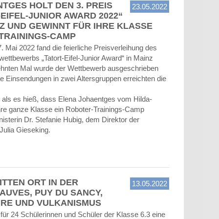
TGES HOLT DEN 3. PREIS
23.05.2022
-EIFEL-JUNIOR AWARD 2022“
 UND GEWINNT FÜR IHRE KLASSE
TRAININGS-CAMP
 Mai 2022 fand die feierliche Preisverleihung des
wettbewerbs „Tatort-Eifel-Junior Award“ in Mainz
zehnten Mal wurde der Wettbewerb ausgeschrieben
te Einsendungen in zwei Altersgruppen erreichten die
 als es hieß, dass Elena Johaentges vom Hilda-
hre ganze Klasse ein Roboter-Trainings-Camp
sterin Dr. Stefanie Hubig, dem Direktor der
ulia Gieseking.
RITTEN ORT IN DER
13.05.2022
AUVES, PUY DU SANCY,
IRE UND VULKANISMUS
für 24 Schülerinnen und Schüler der Klasse 6.3 eine