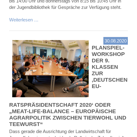
bis 14:00 Uhr und donnerstags von 8:15 bis 10:45 Uhr in
der Jugendbibliothek für Gespräche zur Verfügung steht.
Weiterlesen …
30.08.2020
PLANSPIEL-
WORKSHOP
DER 9.
KLASSEN
ZUR
‚DEUTSCHEN
EU-
RATSPRÄSIDENTSCHAFT 2020‘ ODER
„MEAT-LIFE-BALANCE – EUROPÄISCHE
AGRARPOLITIK ZWISCHEN TIERWOHL UND
TEEWURST“
Dass gerade die Ausrichtung der Landwirtschaft für